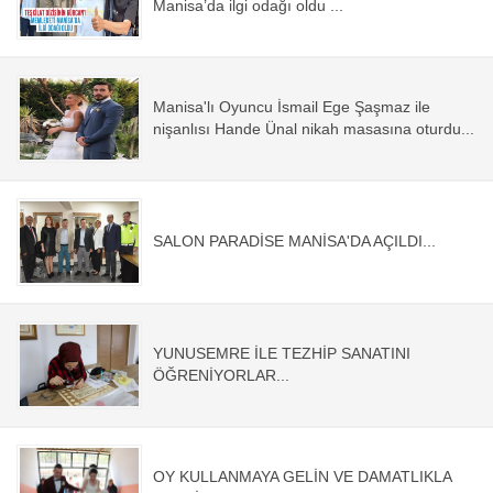
Manisa’da ilgi odağı oldu ...
Magazin
Politika
Manisa'lı Oyuncu İsmail Ege Şaşmaz ile
nişanlısı Hande Ünal nikah masasına oturdu...
Sağlık
Spor
SALON PARADİSE MANİSA'DA AÇILDI...
Yerel
Foto Galeri
YUNUSEMRE İLE TEZHİP SANATINI
Video Galeri
ÖĞRENİYORLAR...
Anketler
OY KULLANMAYA GELİN VE DAMATLIKLA