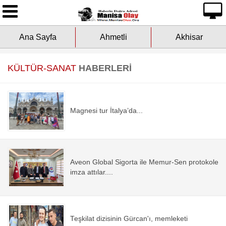
Ana Sayfa
Ana Sayfa
Ahmetli
Akhisar
Yazarlarımız
Asayiş
KÜLTÜR-SANAT
HABERLERİ
Çevre
Magnesi tur İtalya’da...
Dünya
Eğitim
Aveon Global Sigorta ile Memur-Sen protokole
Ekonomi
imza attılar....
Genel
Kültür-Sanat
Teşkilat dizisinin Gürcan'ı, memleketi