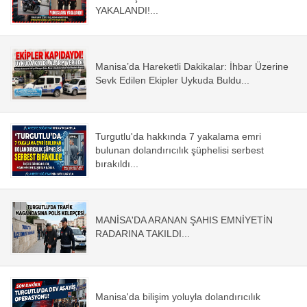
YAKALANDI!...
Magazin
Politika
Manisa’da Hareketli Dakikalar: İhbar Üzerine
Sevk Edilen Ekipler Uykuda Buldu...
Sağlık
Spor
Turgutlu'da hakkında 7 yakalama emri
bulunan dolandırıcılık şüphelisi serbest
Yerel
bırakıldı...
Foto Galeri
MANİSA'DA ARANAN ŞAHIS EMNİYETİN
Video Galeri
RADARINA TAKILDI...
Anketler
Manisa'da bilişim yoluyla dolandırıcılık