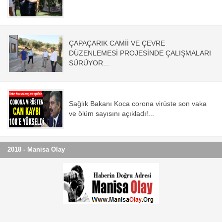
Magazin
Politika
ÇAPAÇARIK CAMİİ VE ÇEVRE
DÜZENLEMESİ PROJESİNDE ÇALIŞMALARI
SÜRÜYOR...
Sağlık
Spor
Sağlık Bakanı Koca corona virüste son vaka
ve ölüm sayısını açıkladı!...
Yerel
Foto Galeri
2018 - Manisa Olay
Video Galeri
Anketler