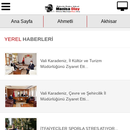
Ana Sayfa
Ana Sayfa
Ahmetli
Akhisar
Yazarlarımız
Asayiş
YEREL
HABERLERİ
Çevre
Vali Karadeniz, İl Kültür ve Turizm
Dünya
Müdürlüğünü Ziyaret Ett...
Eğitim
Vali Karadeniz, Çevre ve Şehircilik İl
Ekonomi
Müdürlüğünü Ziyaret Etti...
Genel
Kültür-Sanat
İTFAİYECİLER SPORLA STRES ATIYOR...