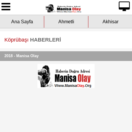
Ana Sayfa
Ana Sayfa
Ahmetli
Akhisar
Yazarlarımız
Asayiş
Köprübaşı
HABERLERİ
Çevre
2018 - Manisa Olay
Dünya
Eğitim
Ekonomi
Genel
Kültür-Sanat