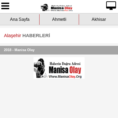
Ana Sayfa
Ana Sayfa
Ahmetli
Akhisar
Yazarlarımız
Asayiş
Alaşehir
HABERLERİ
Çevre
2018 - Manisa Olay
Dünya
Eğitim
Ekonomi
Genel
Kültür-Sanat