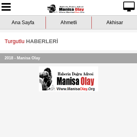
Ana Sayfa
Ana Sayfa
Ahmetli
Akhisar
Yazarlarımız
Asayiş
Turgutlu
HABERLERİ
Çevre
2018 - Manisa Olay
Dünya
Eğitim
Ekonomi
Genel
Kültür-Sanat