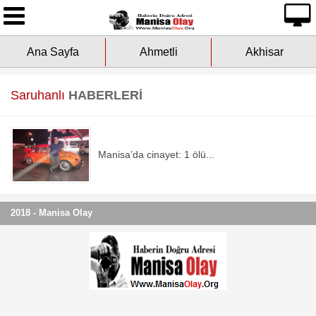
Ana Sayfa
Ana Sayfa
Ahmetli
Akhisar
Yazarlarımız
Asayiş
Saruhanlı
HABERLERİ
Çevre
Manisa’da cinayet: 1 ölü...
Dünya
Eğitim
2018 - Manisa Olay
Ekonomi
Genel
Kültür-Sanat