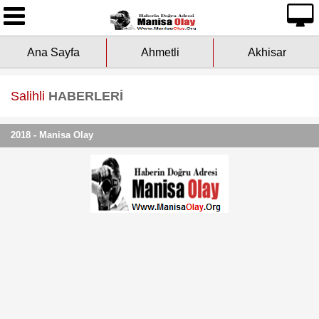
Ana Sayfa
Ana Sayfa
Ahmetli
Akhisar
Yazarlarımız
Asayiş
Salihli
HABERLERİ
Çevre
2018 - Manisa Olay
Dünya
Eğitim
Ekonomi
Genel
Kültür-Sanat