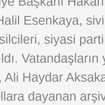
iye Başkanı Hakan
alil Esenkaya, sivi
lcileri, siyasi part
ıldı. Vatandaşların 
, Ali Haydar Aksak
ıllara dayanan arşi