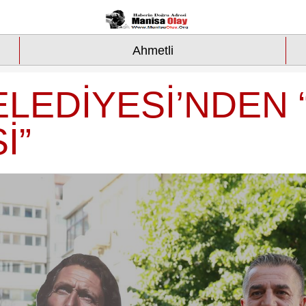
Ahmetli
LEDİYESİ’NDEN 
İ”