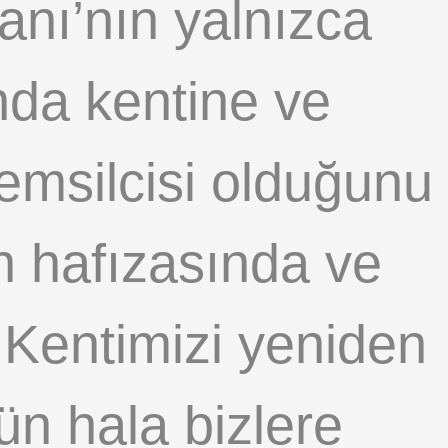
nı’nın yalnızca
nda kentine ve
emsilcisi olduğunu
n hafızasında ve
. Kentimizi yeniden
ün hala bizlere