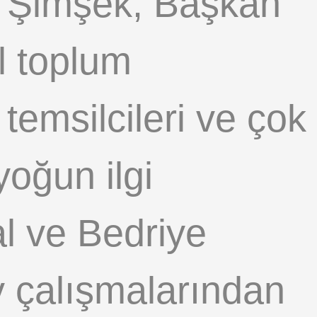
 Şimşek, Başkan
l toplum
i temsilcileri ve çok
yoğun ilgi
al ve Bedriye
v çalışmalarından