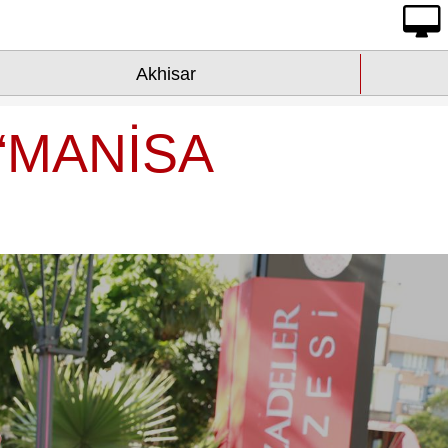
Akhisar
“MANİSA