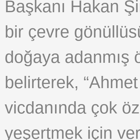
Başkanı Hakan Şi
bir çevre gönüllü
doğaya adanmış ör
belirterek, “Ahme
vicdanında çok öze
yeşertmek için ve