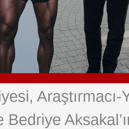
yesi, Araştırmacı-Y
 Bedriye Aksakal’ı