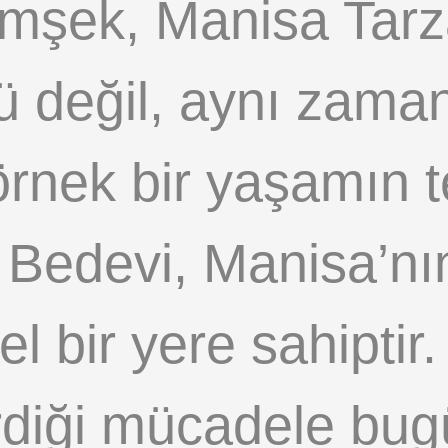
mşek, Manisa Tarza
sü değil, aynı zama
nek bir yaşamın t
t Bedevi, Manisa’nı
l bir yere sahiptir
rdiği mücadele bug