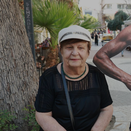
Magazin
Politika
Sağlık
Spor
Yerel
Foto Galeri
Video Galeri
Anketler