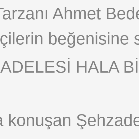
arzanı Ahmet Bede
tçilerin beğenisine
ADELESİ HALA B
da konuşan Şehzade