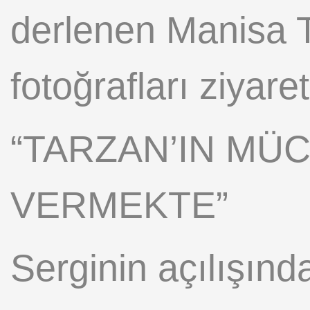
derlenen Manisa T
fotoğrafları ziyare
“TARZAN’IN MÜC
VERMEKTE”
Serginin açılışın