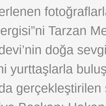
rlenen fotoğraflar
ergisi”ni Tarzan M
evi’nin doğa sevgi
i yurttaşlarla bulu
 gerçekleştirilen s