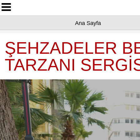
Ana Sayfa
Ana Sayfa
Yazarlarımız
Asayiş
ŞEHZADELER BE
Çevre
TARZANI SERGİS
Dünya
Eğitim
Ekonomi
Genel
Kültür-Sanat