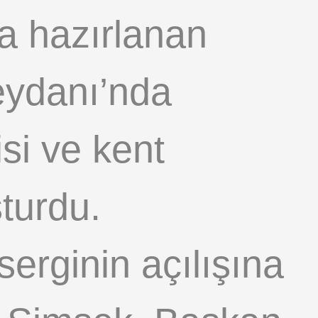
la hazırlanan
eydanı’nda
si ve kent
şturdu.
erginin açılışına