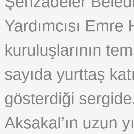
Şehzadeler Beled
Yardımcısı Emre H
kuruluşlarının temsi
sayıda yurttaş kat
gösterdiği sergide
Aksakal’ın uzun y