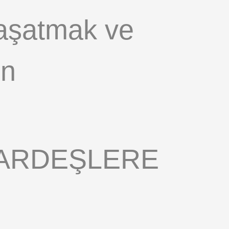
yaşatmak ve
in
KARDEŞLERE