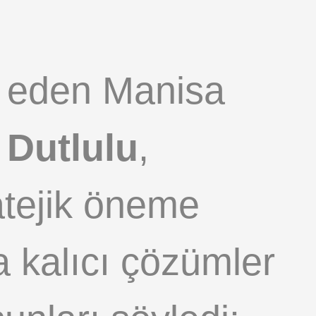
p eden Manisa
 Dutlulu
,
atejik öneme
ra kalıcı çözümler