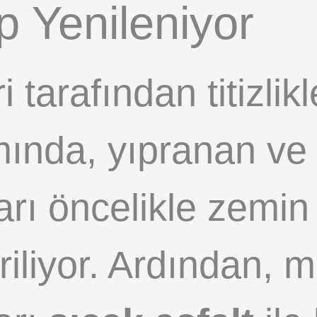
p Yenileniyor
 tarafından titizlik
ında, yıpranan ve 
ları öncelikle zem
riliyor. Ardından, 