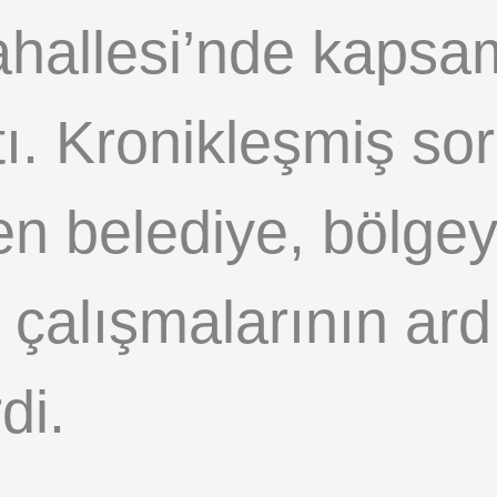
hallesi’nde kapsaml
ttı. Kronikleşmiş so
n belediye, bölgey
ı çalışmalarının ar
di.