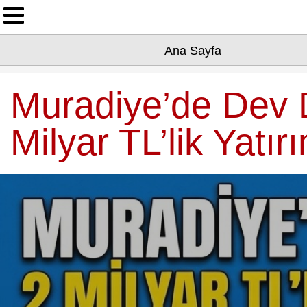
Ana Sayfa
Ana Sayfa
Yazarlarımız
Asayiş
Muradiye’de Dev 
Çevre
Milyar TL’lik Yatı
Dünya
Eğitim
Ekonomi
Genel
Kültür-Sanat