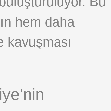
 buluşturuluyor. Bu
ının hem daha
e kavuşması
ye’nin