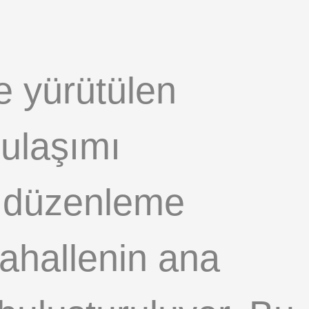
le yürütülen
ulaşımı
in düzenleme
mahallenin ana