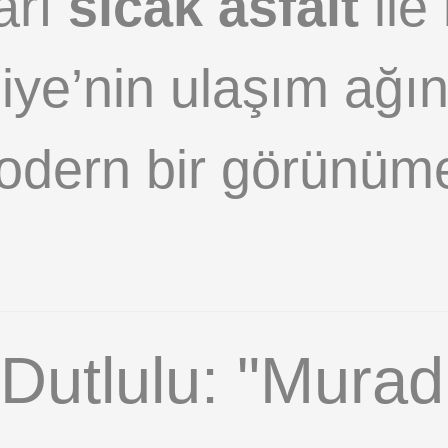
arı
sıcak asfalt
ile
diye’nin ulaşım ağ
odern bir görünüm
utlulu: "Muradi