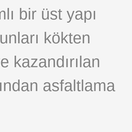
ı bir üst yapı
runları kökten
e kazandırılan
dından asfaltlama