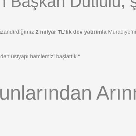
ten Başkan Dutlulu, 
azandırdığımız
2 milyar TL’lik dev yatırımla
Muradiye’ni
den üstyapı hamlemizi başlattık."
unlarından Arın