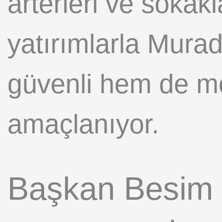
arterleri ve sokakl
yatırımlarla Mura
güvenli hem de m
amaçlanıyor.
Başkan Besim D