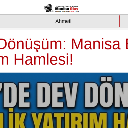
Ahmetli
Dönüşüm: Manisa 
rım Hamlesi!