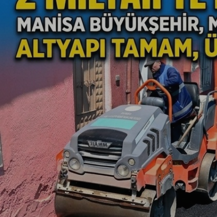
Magazin
Politika
Sağlık
Spor
Yerel
Foto Galeri
Video Galeri
Anketler