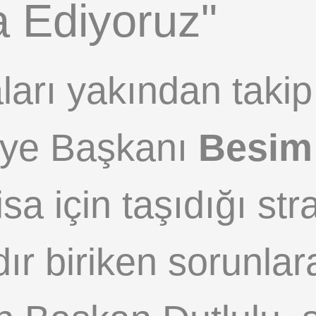
a Ediyoruz"
ları yakından taki
iye Başkanı
Besim
a için taşıdığı str
rdır biriken sorunla