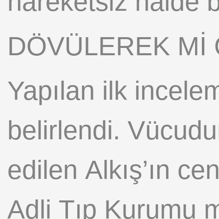
hareketsiz hâlde 
DÖVÜLEREK Mİ
Yapılan ilk incelem
belirlendi. Vücudu
edilen Alkış’ın ce
Adli Tıp Kurumu m