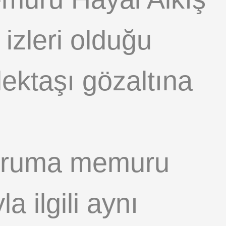
izleri olduğu
slektaşı gözaltına
 koruma memuru
a ilgili aynı