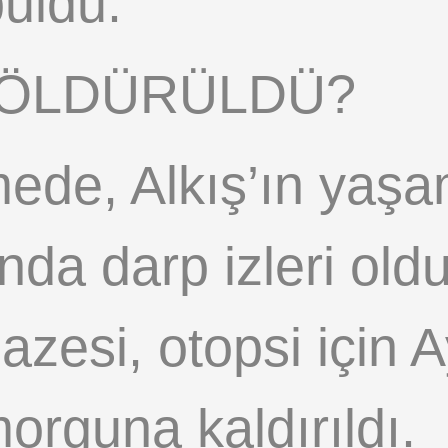
buldu.
 ÖLDÜRÜLDÜ?
ede, Alkış’ın yaşam
nda darp izleri oldu
nazesi, otopsi için 
orguna kaldırıldı.