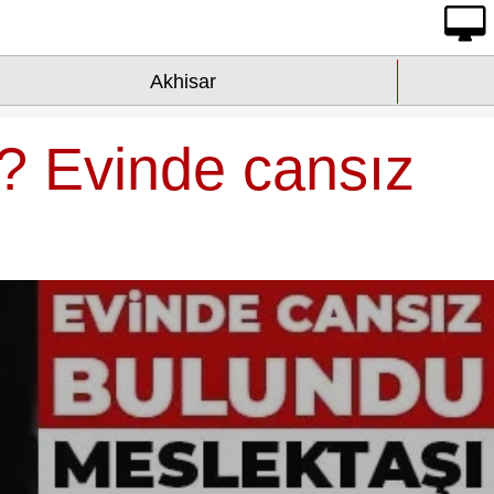
Akhisar
ü? Evinde cansız