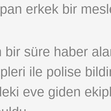
an erkek bir mesle
tan bir süre haber 
leri ile polise bild
eki eve giden ekiple