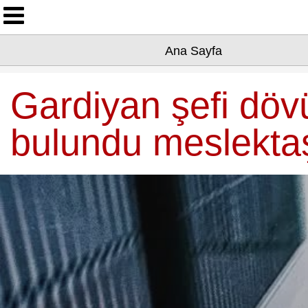
Ana Sayfa
Ana Sayfa
Yazarlarımız
Asayiş
Gardiyan şefi döv
Çevre
bulundu meslektaş
Dünya
Eğitim
Ekonomi
Genel
Kültür-Sanat