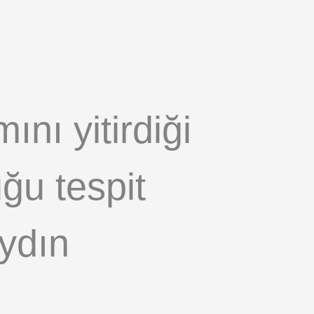
ını yitirdiği
ğu tespit
Aydın