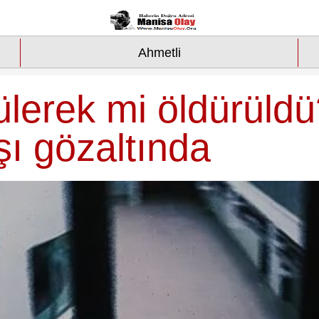
Ahmetli
ülerek mi öldürüld
ı gözaltında