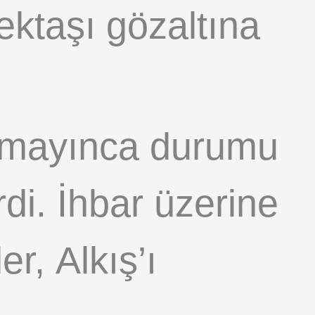
ktaşı gözaltına
alamayınca durumu
irdi. İhbar üzerine
r, Alkış’ı