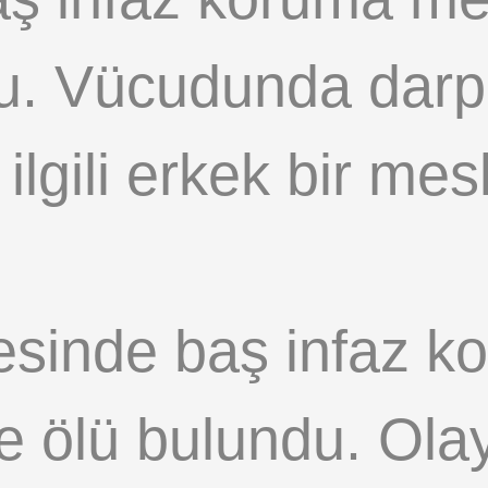
u. Vücudunda darp 
a ilgili erkek bir me
ilçesinde baş infaz
 ölü bulundu. Olayl