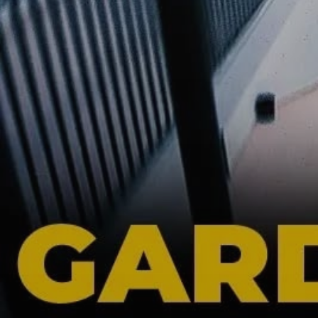
Magazin
Politika
Sağlık
Spor
Yerel
Foto Galeri
Video Galeri
Anketler