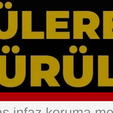
baş infaz koruma m