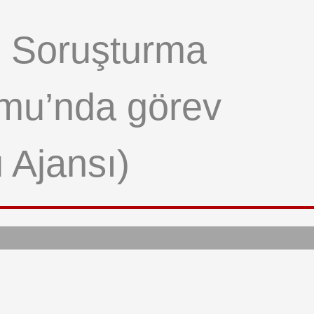
tı. Soruşturma
umu’nda görev
 Ajansı)