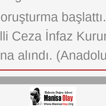
i soruşturma başlat
li Ceza İnfaz Kur
na alındı. (Anadolu