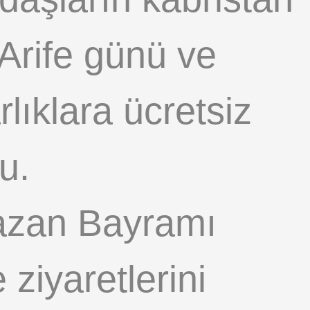
 Arife günü ve
ıklara ücretsiz
u.
azan Bayramı
ziyaretlerini