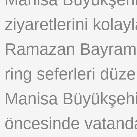
ziyaretlerini kola
Ramazan Bayramı’n
ring seferleri düz
Manisa Büyükşehi
öncesinde vatandaş