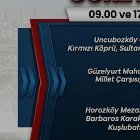
Magazin
Politika
Sağlık
Spor
Yerel
Foto Galeri
Video Galeri
Anketler