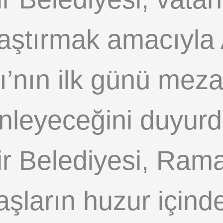
ylaştırmak amacıyla
ın ilk günü mezarl
enleyeceğini duyurd
r Belediyesi, Ram
ların huzur içinde 