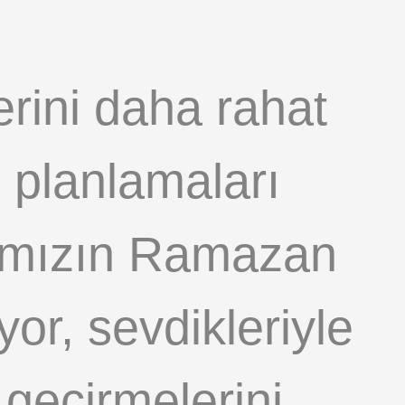
erini daha rahat
m planlamaları
rımızın Ramazan
yor, sevdikleriyle
 geçirmelerini