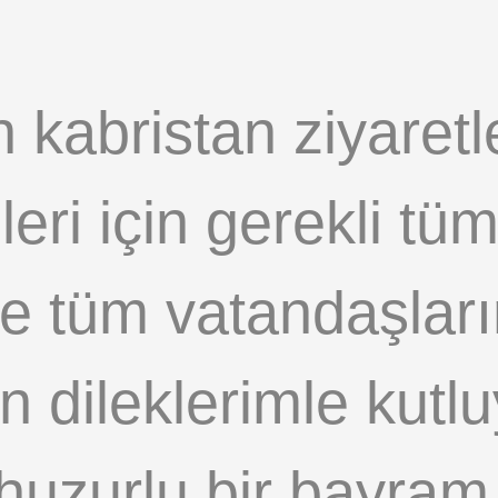
 kabristan ziyaretl
leri için gerekli tü
yle tüm vatandaşla
 dileklerimle kutlu
e huzurlu bir bayram