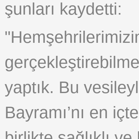
şunları kaydetti:
"Hemşehrilerimizin
gerçekleştirebilme
yaptık. Bu vesile
Bayramı’nı en içten
birlikte sağlıklı v