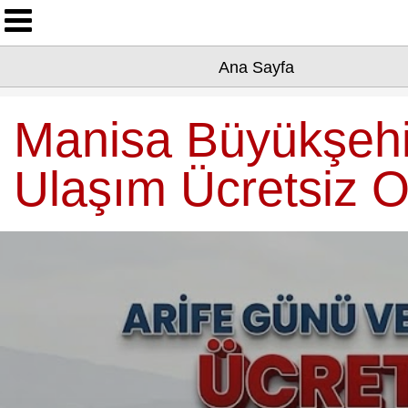
Ana Sayfa
Ana Sayfa
Yazarlarımız
Asayiş
Manisa Büyükşehir
Çevre
Ulaşım Ücretsiz 
Dünya
Eğitim
Ekonomi
Genel
Kültür-Sanat