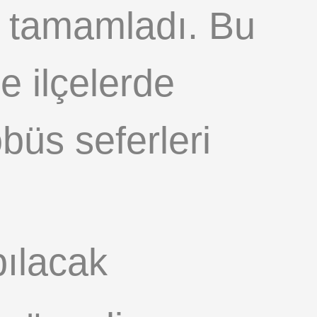
nı tamamladı. Bu
 ilçelerde
büs seferleri
pılacak